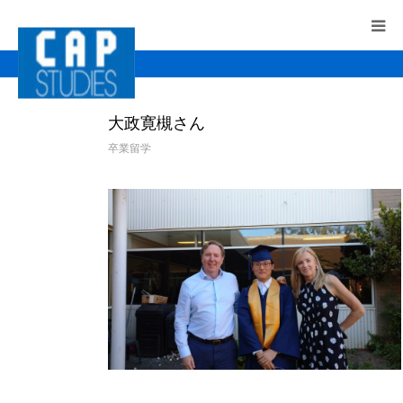
HOME
大政寛槻さん
CAPのサポート
卒業留学
留学先の選び方
留学にかかる費用
＜最新版＞費用とサポートのご案内