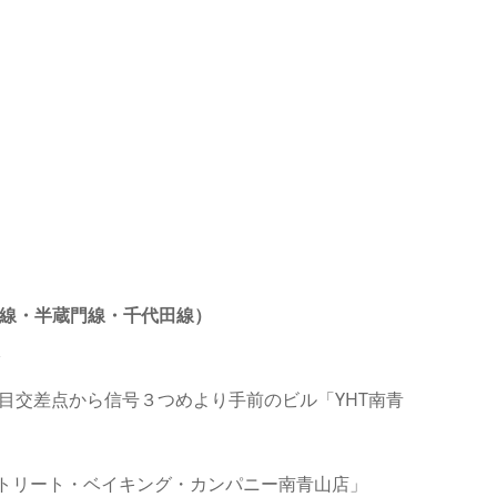
線・半蔵門線・千代田線）
山5丁目交差点から信号３つめより手前のビル「YHT南青
ストリート・ベイキング・カンパニー南青山店」