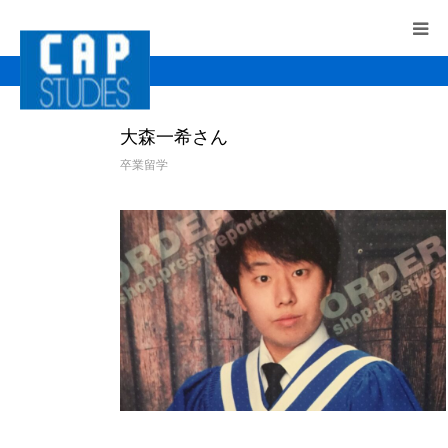
HOME
大森一希さん
CAPのサポート
卒業留学
留学先の選び方
留学にかかる費用
＜最新版＞費用とサポートのご案内