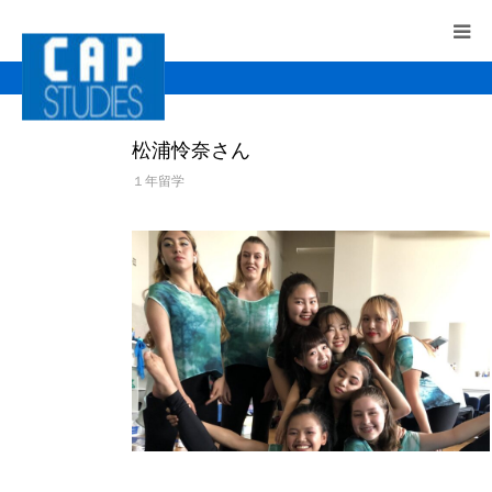
HOME
松浦怜奈さん
CAPのサポート
１年留学
留学先の選び方
留学にかかる費用
＜最新版＞費用とサポートのご案内