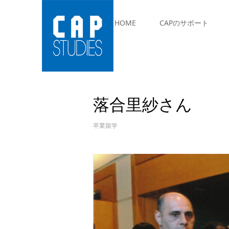
HOME
CAPのサポート
落合里紗さん
卒業留学